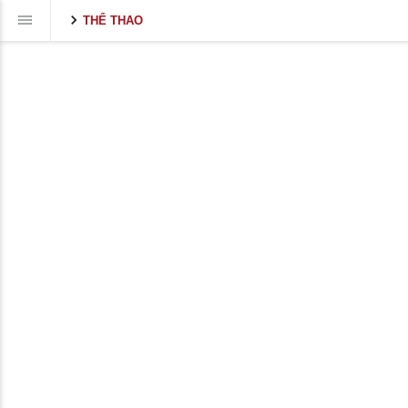
THỂ THAO
Volume
90%