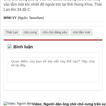
vào tắm mát khi nhiệt độ ngoài trời tại tỉnh Nong Khai, Thái
Lan lên 34 độ C.
MINH VY
(Nguồn: Newsflare)
Thái Lan
chó cưng
chú chó đáng yêu
chó tắm mát
Bình luận
Video: Người đàn ông chở chó cưng trên xe