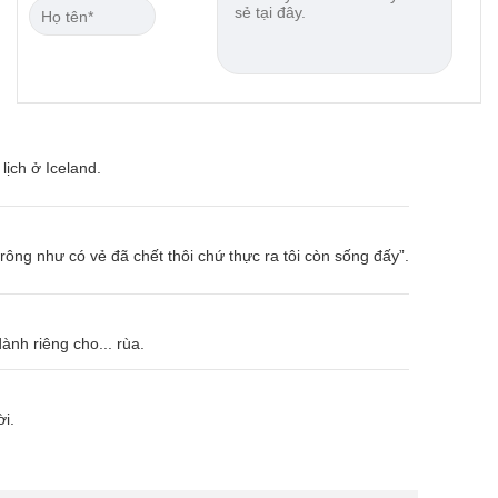
ịch ở Iceland.
rông như có vẻ đã chết thôi chứ thực ra tôi còn sống đấy”.
ành riêng cho... rùa.
i.