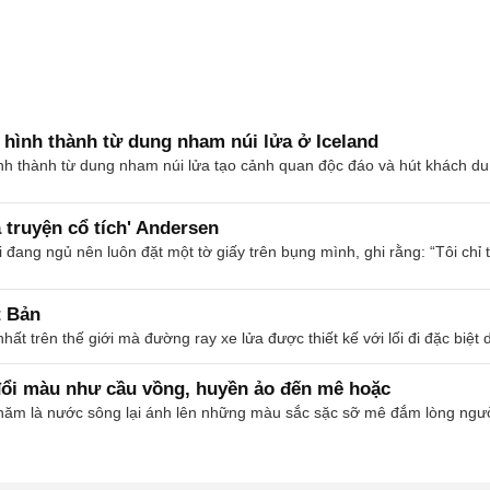
 hình thành từ dung nham núi lửa ở Iceland
h thành từ dung nham núi lửa tạo cảnh quan độc đáo và hút khách du l
a truyện cổ tích' Andersen
 đang ngủ nên luôn đặt một tờ giấy trên bụng mình, ghi rằng: “Tôi chỉ t
t Bản
ất trên thế giới mà đường ray xe lửa được thiết kế với lối đi đặc biệt d
 đổi màu như cầu vồng, huyền ảo đến mê hoặc
năm là nước sông lại ánh lên những màu sắc sặc sỡ mê đắm lòng ngườ