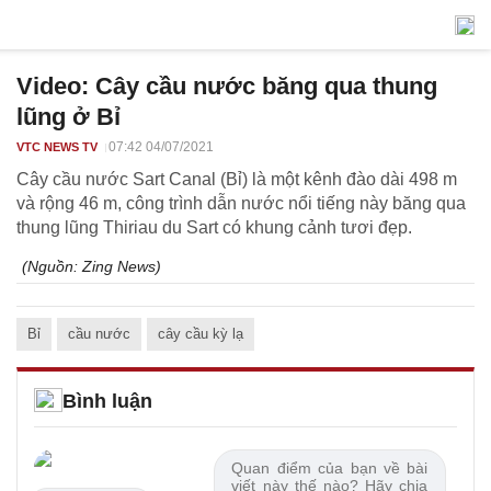
Video: Cây cầu nước băng qua thung
lũng ở Bỉ
07:42 04/07/2021
VTC NEWS TV
Cây cầu nước Sart Canal (Bỉ) là một kênh đào dài 498 m
và rộng 46 m, công trình dẫn nước nổi tiếng này băng qua
thung lũng Thiriau du Sart có khung cảnh tươi đẹp.
(Nguồn:
Zing News
)
Bỉ
cầu nước
cây cầu kỳ lạ
Bình luận