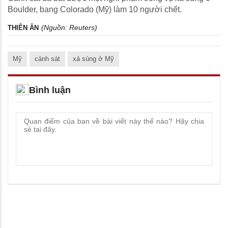
Boulder, bang Colorado (Mỹ) làm 10 người chết.
(Nguồn:
Reuters
)
THIÊN ÂN
Mỹ
cảnh sát
xả súng ở Mỹ
Bình luận