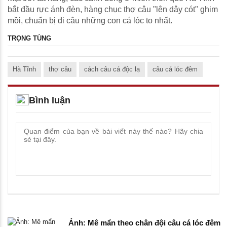
bắt đầu rực ánh đèn, hàng chục thợ câu "lên dây cót" ghim
mồi, chuẩn bị đi câu những con cá lóc to nhất.
TRỌNG TÙNG
Hà Tĩnh
thợ câu
cách câu cá độc lạ
câu cá lóc đêm
Bình luận
Ảnh: Mê mẩn theo chân đội câu cá lóc đêm