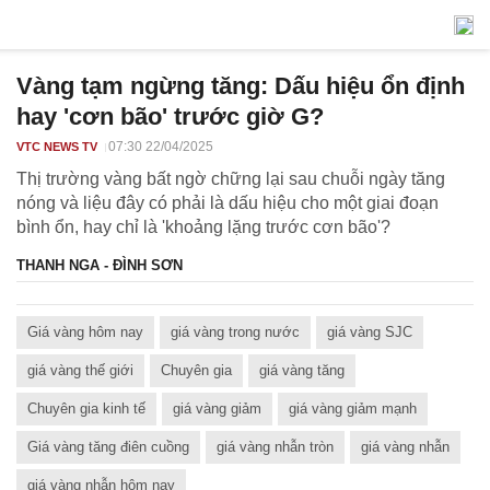
Vàng tạm ngừng tăng: Dấu hiệu ổn định
hay 'cơn bão' trước giờ G?
07:30 22/04/2025
VTC NEWS TV
Thị trường vàng bất ngờ chững lại sau chuỗi ngày tăng
nóng và liệu đây có phải là dấu hiệu cho một giai đoạn
bình ổn, hay chỉ là 'khoảng lặng trước cơn bão'?
THANH NGA - ĐÌNH SƠN
Giá vàng hôm nay
giá vàng trong nước
giá vàng SJC
giá vàng thế giới
Chuyên gia
giá vàng tăng
Chuyên gia kinh tế
giá vàng giảm
giá vàng giảm mạnh
Giá vàng tăng điên cuồng
giá vàng nhẫn tròn
giá vàng nhẫn
giá vàng nhẫn hôm nay