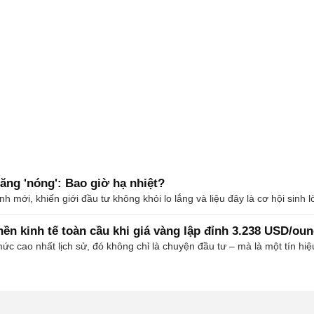
tăng 'nóng': Bao giờ hạ nhiệt?
ỉnh mới, khiến giới đầu tư không khỏi lo lắng và liệu đây là cơ hội sinh
ền kinh tế toàn cầu khi giá vàng lập đỉnh 3.238 USD/ou
mức cao nhất lịch sử, đó không chỉ là chuyện đầu tư – mà là một tín hi