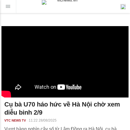
Cụ bà U70 háo hức về Hà Nội chờ xem
diễu binh 2/9
11:22 28/08/2025
VTC NEWS TV
Vượt hàng nghìn cây số từ Lâm Đồng ra Hà Nội, cụ bà