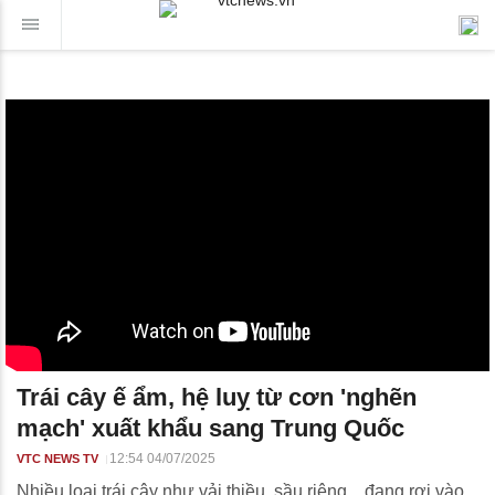
Trái cây ế ẩm, hệ luỵ từ cơn 'nghẽn
mạch' xuất khẩu sang Trung Quốc
12:54 04/07/2025
VTC NEWS TV
Nhiều loại trái cây như vải thiều, sầu riêng... đang rơi vào