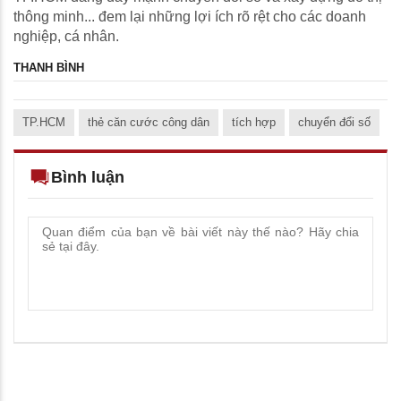
thông minh... đem lại những lợi ích rõ rệt cho các doanh
nghiệp, cá nhân.
THANH BÌNH
TP.HCM
thẻ căn cước công dân
tích hợp
chuyển đổi số
Bình luận