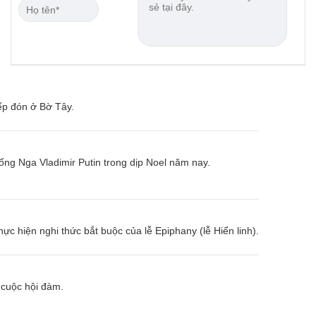
ếp đón ở Bờ Tây.
g Nga Vladimir Putin trong dịp Noel năm nay.
ực hiện nghi thức bắt buộc của lễ Epiphany (lễ Hiển linh).
 cuộc hội đàm.