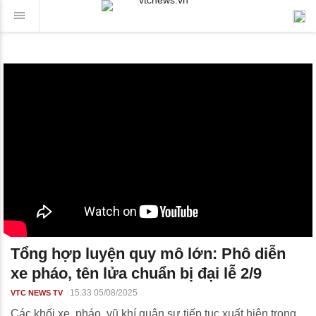
Tổng hợp luyện quy mô lớn: Phô diễn
xe pháo, tên lửa chuẩn bị đại lễ 2/9
15:33 05/08/2025
VTC NEWS TV
Các khối xe, pháo, vũ khí quân sự tiếp tục xuất hiện trong