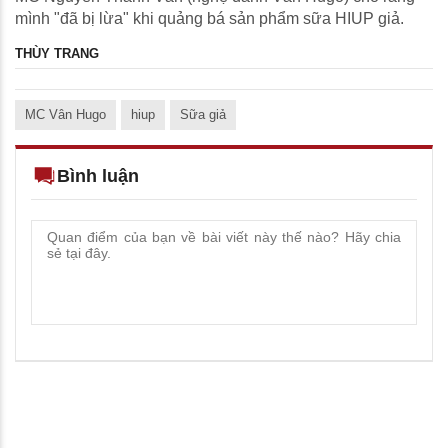
mình "đã bị lừa" khi quảng bá sản phẩm sữa HIUP giả.
THÙY TRANG
MC Vân Hugo
hiup
Sữa giả
Bình luận