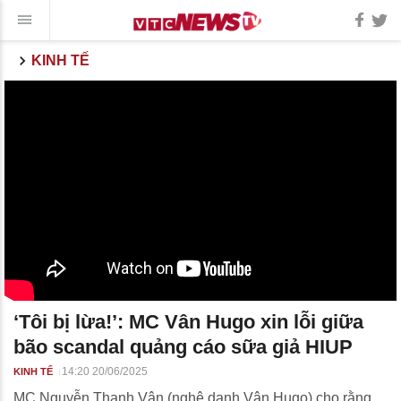
KINH TẾ
‘Tôi bị lừa!’: MC Vân Hugo xin lỗi giữa
bão scandal quảng cáo sữa giả HIUP
14:20 20/06/2025
KINH TẾ
MC Nguyễn Thanh Vân (nghệ danh Vân Hugo) cho rằng