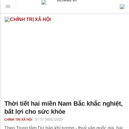
CHÍNH TRỊ XÃ HỘI
Thời tiết hai miền Nam Bắc khắc nghiệt,
bất lợi cho sức khỏe
07:37 08/02/2020
CHÍNH TRỊ XÃ HỘI
Theo Trung tâm Dự báo khí tượng - thuỷ văn quốc gia, hai