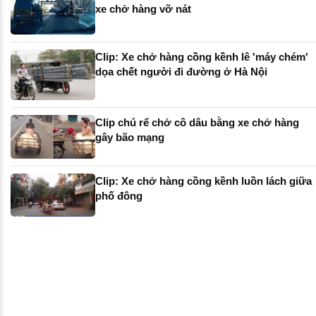
xe chở hàng vỡ nát
Clip: Xe chở hàng cồng kềnh lê 'máy chém'
dọa chết người đi đường ở Hà Nội
Clip chú rể chở cô dâu bằng xe chở hàng
gây bão mạng
Clip: Xe chở hàng cồng kềnh luồn lách giữa
phố đông