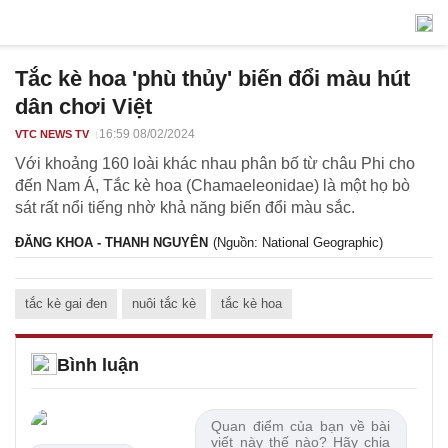
Tắc kè hoa 'phù thủy' biến đổi màu hút
dân chơi Việt
16:59 08/02/2024
VTC NEWS TV
Với khoảng 160 loài khác nhau phân bố từ châu Phi cho
đến Nam Á, Tắc kè hoa (Chamaeleonidae) là một họ bò
sát rất nổi tiếng nhờ khả năng biến đổi màu sắc.
ĐĂNG KHOA - THANH NGUYÊN
(Nguồn: National Geographic)
tắc kè gai đen
nuôi tắc kè
tắc kè hoa
Bình luận