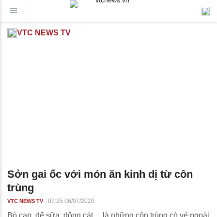
VTC NEWS TV
Sởn gai ốc với món ăn kinh dị từ côn
trùng
07:25 06/07/2020
VTC NEWS TV
Bò cạp, dế sữa, dông cát… là những côn trùng có vẻ ngoài