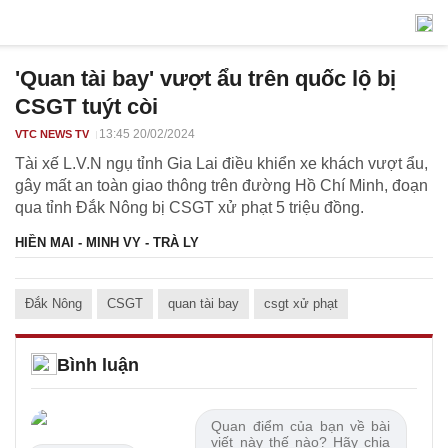
'Quan tài bay' vượt ẩu trên quốc lộ bị
CSGT tuýt còi
13:45 20/02/2024
VTC NEWS TV
Tài xế L.V.N ngụ tỉnh Gia Lai điều khiển xe khách vượt ẩu,
gây mất an toàn giao thông trên đường Hồ Chí Minh, đoạn
qua tỉnh Đắk Nông bị CSGT xử phạt 5 triệu đồng.
HIỀN MAI - MINH VY - TRÀ LY
Đắk Nông
CSGT
quan tài bay
csgt xử phạt
Bình luận