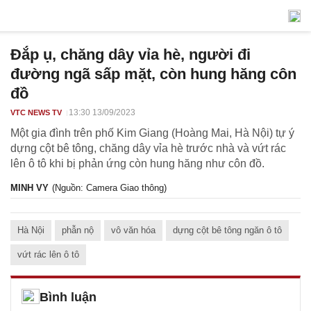
Đắp ụ, chăng dây vỉa hè, người đi
đường ngã sấp mặt, còn hung hăng côn
đồ
13:30 13/09/2023
VTC NEWS TV
Một gia đình trên phố Kim Giang (Hoàng Mai, Hà Nội) tự ý
dựng cột bê tông, chăng dây vỉa hè trước nhà và vứt rác
lên ô tô khi bị phản ứng còn hung hăng như côn đồ.
MINH VY
(Nguồn: Camera Giao thông)
Hà Nội
phẫn nộ
vô văn hóa
dựng cột bê tông ngăn ô tô
vứt rác lên ô tô
Bình luận