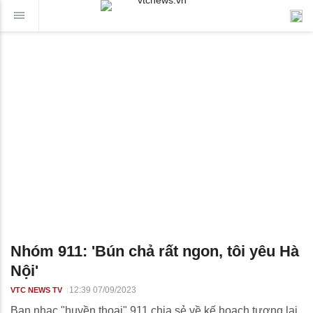
Nhóm 911: 'Bún chả rất ngon, tôi yêu Hà
Nội'
12:39 07/09/2023
VTC NEWS TV
Ban nhạc "huyền thoại" 911 chia sẻ về kế hoạch tương lai