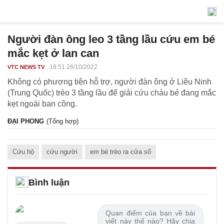
Người đàn ông leo 3 tầng lầu cứu em bé
mắc kẹt ở lan can
18:51 26/10/2022
VTC NEWS TV
Không có phương tiện hỗ trợ, người đàn ông ở Liêu Ninh
(Trung Quốc) trèo 3 tầng lầu để giải cứu cháu bé đang mắc
kẹt ngoài ban công.
ĐẠI PHONG
(Tổng hợp)
Cứu hộ
cứu người
em bé trèo ra cửa sổ
Bình luận