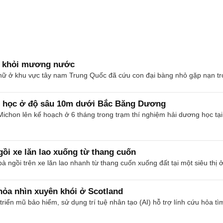
g khỏi mương nước
nữ ở khu vực tây nam Trung Quốc đã cứu con đại bàng nhỏ gặp nạn tron
g học ở độ sâu 10m dưới Bắc Băng Dương
ichon lên kế hoạch ở 6 tháng trong trạm thí nghiệm hải dương học t
ồi xe lăn lao xuống từ thang cuốn
bà ngồi trên xe lăn lao nhanh từ thang cuốn xuống đất tại một siêu thị
hỏa nhìn xuyên khói ở Scotland
riển mũ bảo hiểm, sử dụng trí tuệ nhân tạo (AI) hỗ trợ lính cứu hỏa tì