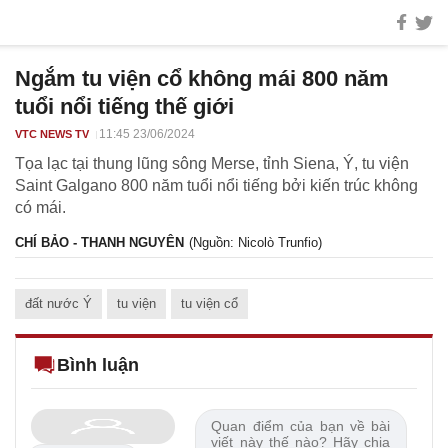
Ngắm tu viện cổ không mái 800 năm
tuổi nổi tiếng thế giới
11:45 23/06/2024
VTC NEWS TV
Tọa lạc tại thung lũng sông Merse, tỉnh Siena, Ý, tu viện
Saint Galgano 800 năm tuổi nổi tiếng bởi kiến trúc không
có mái.
CHÍ BẢO - THANH NGUYÊN
(Nguồn: Nicolò Trunfio)
đất nước Ý
tu viện
tu viện cổ
Bình luận