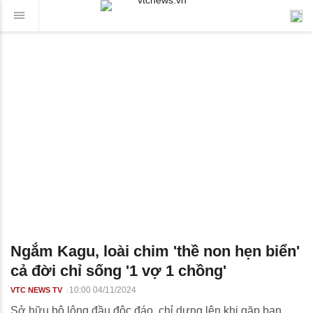
Ngắm Kagu, loài chim 'thề non hẹn biển'
cả đời chỉ sống '1 vợ 1 chồng'
10:00 04/11/2024
VTC NEWS TV
Sở hữu bộ lông đầu độc đáo, chỉ dựng lên khi gặp bạn