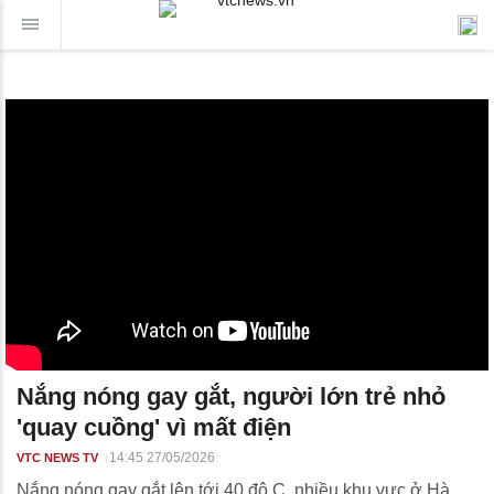
Nắng nóng gay gắt, người lớn trẻ nhỏ
'quay cuồng' vì mất điện
14:45 27/05/2026
VTC NEWS TV
Nắng nóng gay gắt lên tới 40 độ C, nhiều khu vực ở Hà