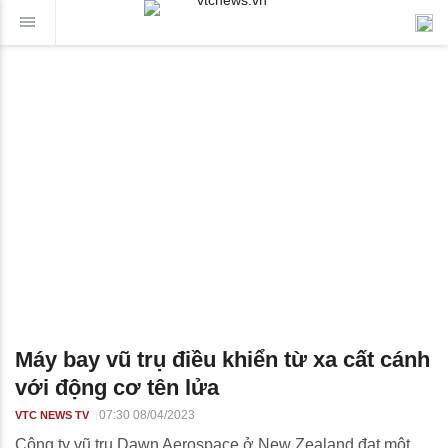
Máy bay vũ trụ điều khiển từ xa cất cánh
với động cơ tên lửa
07:30 08/04/2023
VTC NEWS TV
Công ty vũ trụ Dawn Aerospace ở New Zealand đạt một