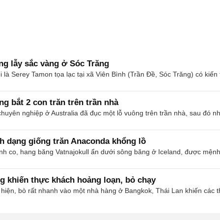
ng lẫy sắc vàng ở Sóc Trăng
là Serey Tamon tọa lạc tại xã Viên Bình (Trần Đề, Sóc Trăng) có kiến 
g bắt 2 con trăn trên trần nhà
 chuyên nghiệp ở Australia đã đục một lỗ vuông trên trần nhà, sau đó 
h dạng giống trăn Anaconda khổng lồ
nh co, hang băng Vatnajokull ẩn dưới sông băng ở Iceland, được mện
g khiến thực khách hoảng loạn, bỏ chạy
hiện, bò rất nhanh vào một nhà hàng ở Bangkok, Thái Lan khiến các t