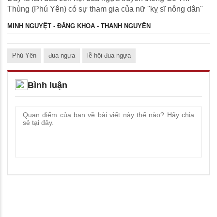
Thùng (Phú Yên) có sự tham gia của nữ ''kỵ sĩ nông dân"
MINH NGUYỆT - ĐĂNG KHOA - THANH NGUYÊN
Phú Yên
đua ngựa
lễ hội đua ngựa
Bình luận