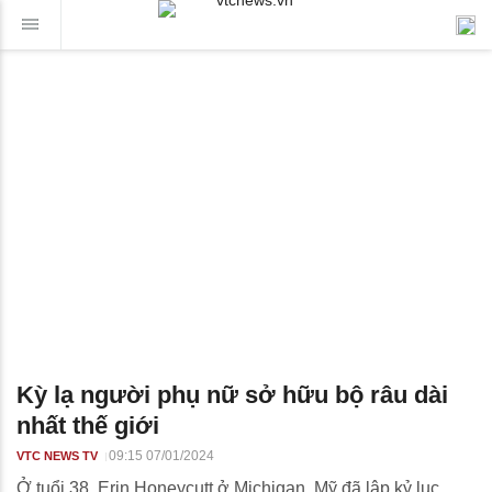
Kỳ lạ người phụ nữ sở hữu bộ râu dài
nhất thế giới
09:15 07/01/2024
VTC NEWS TV
Ở tuổi 38, Erin Honeycutt ở Michigan, Mỹ đã lập kỷ lục