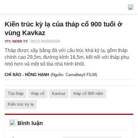
Kiến trúc kỳ lạ của tháp cổ 900 tuổi ở
vùng Kavkaz
09:12 04/04/2024
VTC NEWS TV
Tháp được xây bằng đá với cấu trúc khá kỳ lạ, gồm tháp
chính cao 29,5m, đường kính 16,5m, kết nối với tháp phụ
nhỏ hơn và một số tòa nhà hình khối.
CHÍ BẢO - HỒNG HẠNH
(Nguồn: Camalbeyli FILM)
Tòa tháp
tháp cổ
Kavkaz
tháp cổ 900 năm
Kiến trúc kỳ lạ
Bình luận