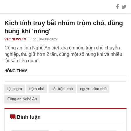
Kịch tính truy bắt nhóm trộm chó, dùng
hung khí 'nóng'
11:21 06/08/2025
VTC NEWS TV
Công an tỉnh Nghệ An triệt xóa ổ nhóm trộm chó chuyên
nghiệp, thu giữ hơn 2 tấn, cùng một số hung khí và nhiều
tài sản liên quan.
HỒNG THẮM
tội phạm
trộm chó
bắt trộm chó
người trộm chó
Công an Nghệ An
Bình luận