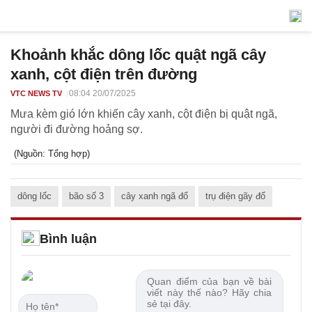
Khoảnh khắc dông lốc quật ngã cây
xanh, cột điện trên đường
08:04 20/07/2025
VTC NEWS TV
Mưa kèm gió lớn khiến cây xanh, cột điện bị quật ngã,
người đi đường hoảng sợ.
(Nguồn: Tổng hợp)
dông lốc
bão số 3
cây xanh ngã đổ
trụ điện gãy đổ
Bình luận