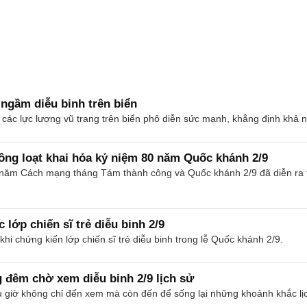
 ngầm diễu binh trên biển
ác lực lượng vũ trang trên biển phô diễn sức mạnh, khẳng định khả nă
ồng loạt khai hỏa kỷ niệm 80 năm Quốc khánh 2/9
 năm Cách mạng tháng Tám thành công và Quốc khánh 2/9 đã diễn ra
 lớp chiến sĩ trẻ diễu binh 2/9
hi chứng kiến lớp chiến sĩ trẻ diễu binh trong lễ Quốc khánh 2/9.
g đêm chờ xem diễu binh 2/9 lịch sử
u giờ không chỉ đến xem mà còn đến để sống lại những khoảnh khắc lị