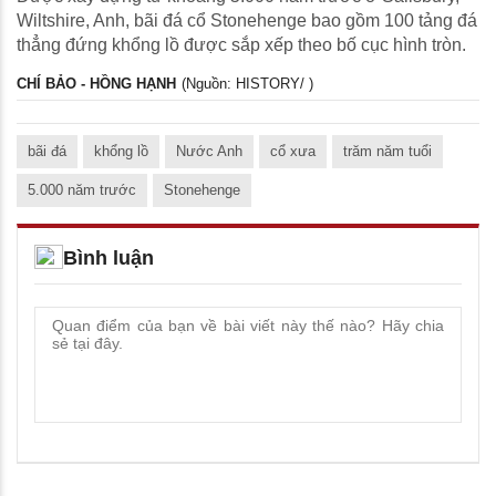
Wiltshire, Anh, bãi đá cổ Stonehenge bao gồm 100 tảng đá
thẳng đứng khổng lồ được sắp xếp theo bố cục hình tròn.
CHÍ BẢO - HỒNG HẠNH
(Nguồn: HISTORY/ )
bãi đá
khổng lồ
Nước Anh
cổ xưa
trăm năm tuổi
5.000 năm trước
Stonehenge
Bình luận