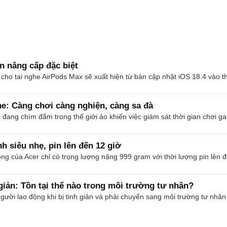
n nâng cấp đặc biệt
i cho tai nghe AirPods Max sẽ xuất hiện từ bản cập nhật iOS 18.4 vào t
ne: Càng chơi càng nghiện, càng sa đà
 đang chìm đắm trong thế giới ảo khiến việc giám sát thời gian chơi g
nh siêu nhẹ, pin lên đến 12 giờ
ng của Acer chỉ có trọng lượng nặng 999 gram với thời lượng pin lên đ
giản: Tồn tại thế nào trong môi trường tư nhân?
gười lao động khi bị tinh giản và phải chuyển sang môi trường tư nhân