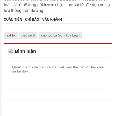
toác, "áo" bê tông nát tươm chực chờ sạt lở, đe dọa xe cộ
lưu thông trên đường.
XUÂN TIẾN - CHÍ BẢO - VÂN KHÁNH
sạt lở
bão số 6
cao tốc La Sơn Túy Loan
Bình luận