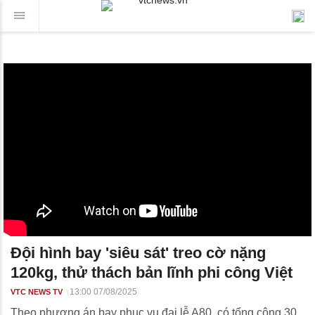
Đội hình bay 'siêu sát' treo cờ nặng
120kg, thử thách bản lĩnh phi công Việt
13:00 07/08/2025
VTC NEWS TV
Theo phương án bay phục vụ đại lễ A80, có tổng cộng 30