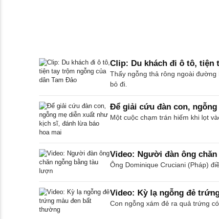
Clip: Du khách đi ô tô, tiệ
Thấy ngỗng thả rông ngoài đường kh
bỏ đi.
Để giải cứu đàn con, ngỗng 
Một cuộc chạm trán hiếm khi lọt v
Video: Người đàn ông chăn
Ông Dominique Cruciani (Pháp) điề
Video: Kỳ lạ ngỗng đẻ trứn
Con ngỗng xám đẻ ra quả trứng có l