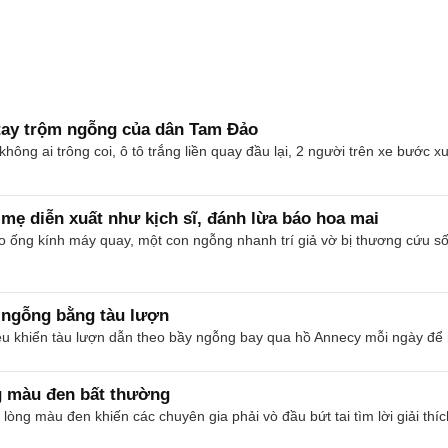
n tay trộm ngỗng của dân Tam Đảo
ông ai trông coi, ô tô trắng liền quay đầu lại, 2 người trên xe bước x
mẹ diễn xuất như kịch sĩ, đánh lừa báo hoa mai
ào ống kính máy quay, một con ngỗng nhanh trí giả vờ bị thương cứu 
 ngỗng bằng tàu lượn
u khiển tàu lượn dẫn theo bầy ngỗng bay qua hồ Annecy mỗi ngày để 
g màu đen bất thường
òng màu đen khiến các chuyên gia phải vò đầu bứt tai tìm lời giải thíc