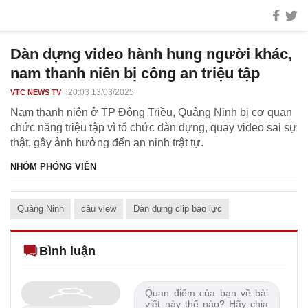
Dàn dựng video hành hung người khác,
nam thanh niên bị công an triệu tập
20:03 13/03/2025
VTC NEWS TV
Nam thanh niên ở TP Đông Triều, Quảng Ninh bị cơ quan
chức năng triệu tập vì tổ chức dàn dựng, quay video sai sự
thật, gây ảnh hưởng đến an ninh trật tự.
NHÓM PHÓNG VIÊN
Quảng Ninh
câu view
Dàn dựng clip bạo lực
Bình luận