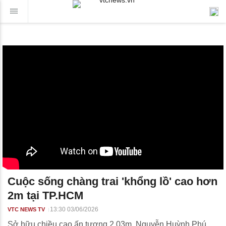
Cuộc sống chàng trai 'khổng lồ' cao hơn
2m tại TP.HCM
13:30 03/06/2026
VTC NEWS TV
Sở hữu chiều cao ấn tượng 2,03m, Nguyễn Huỳnh Phú