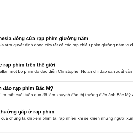
donesia đóng cửa rạp phim giường nằm
ia vừa quyết định đóng cửa tất cả các rạp chiếu phim giường nằm vì c
c rạp phim trên thế giới
ellar, một bộ phim do đạo diễn Christopher Nolan chỉ đạo sản xuất vẫ
h đảo rạp phim Bắc Mỹ
 ra mắt cuối tuần qua đã làm khuynh đảo thị trường điển ảnh Bắc Mỹ v
 thường gặp ở rạp phim
của chúng ta khi xem phim tại rạp nhiều khi sẽ khiến những người xu