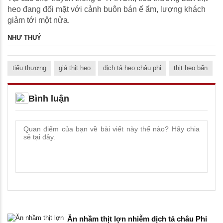
heo đang đối mặt với cảnh buôn bán ế ẩm, lượng khách
giảm tới một nửa.
NHƯ THUÝ
tiểu thương
giá thịt heo
dịch tả heo châu phi
thịt heo bẩn
Bình luận
Ăn nhầm thịt lợn nhiễm dịch tả châu Phi