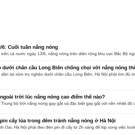
3/6: Cuối tuần nắng nóng
nh trên cả nước ngày 13/6, nắng nóng trên diện rộng khu vực Bắc Bộ ngà
 dưới chân cầu Long Biên chống chọi với nắng nóng th
dân tại xóm trọ nghèo dưới chân cầu Long Biên, Hà Nội phải tìm đủ mọi
ngoài trời lúc nắng nóng cao điểm thế nào?
Trung bộ trời nắng nóng gay gắt và đặc biệt gay gắt với nền nhiệt độ 
pin cấy lúa trong đêm tránh nắng nóng ở Hà Nội
Oai, Hà Nội phải đeo đèn pin đi cấy từ 2h sáng để kịp xong việc trước