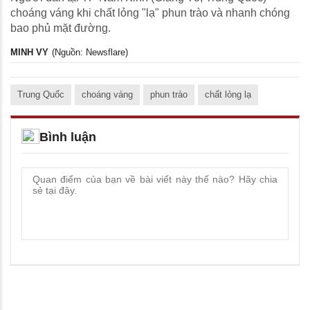
choáng váng khi chất lỏng "lạ" phun trào và nhanh chóng
bao phủ mặt đường.
MINH VY
(Nguồn: Newsflare)
Trung Quốc
choáng váng
phun trào
chất lỏng lạ
Bình luận