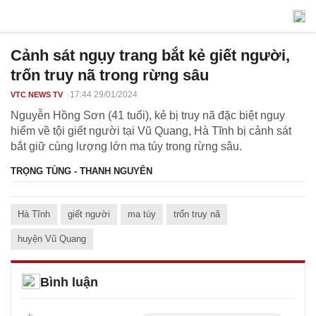
Cảnh sát ngụy trang bắt kẻ giết người,
trốn truy nã trong rừng sâu
17:44 29/01/2024
VTC NEWS TV
Nguyễn Hồng Sơn (41 tuổi), kẻ bị truy nã đặc biệt nguy
hiểm về tội giết người tại Vũ Quang, Hà Tĩnh bị cảnh sát
bắt giữ cùng lượng lớn ma túy trong rừng sâu.
TRỌNG TÙNG - THANH NGUYÊN
Hà Tĩnh
giết người
ma túy
trốn truy nã
huyện Vũ Quang
Bình luận