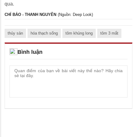
qua.
CHÍ BẢO - THANH NGUYÊN
(Nguồn: Deep Look)
thủy sản
hóa thạch sống
tôm khủng long
tôm 3 mắt
Bình luận