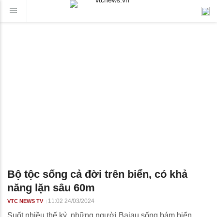
Bộ tộc sống cả đời trên biển, có khả
năng lặn sâu 60m
11:02 24/03/2024
VTC NEWS TV
Suốt nhiều thế kỷ, những người Bajau sống bám biển