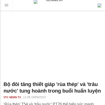
Bộ đôi tăng thiết giáp 'rùa thép' và 'trâu
nước' tung hoành trong buổi huấn luyện
11:06 18/08/2023
VTC NEWS TV
‘Rùa thép’ T54 và ‘trâu nước’ PT76 thể hiện sức mạnh