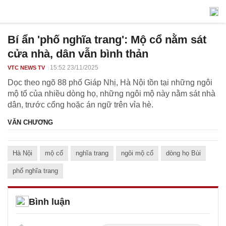
Bí ẩn 'phố nghĩa trang': Mộ cổ nằm sát
cửa nhà, dân vẫn bình thản
15:52 23/11/2025
VTC NEWS TV
Dọc theo ngõ 88 phố Giáp Nhị, Hà Nội tồn tại những ngôi
mộ tổ của nhiều dòng họ, những ngôi mộ này nằm sát nhà
dân, trước cổng hoặc án ngữ trên vỉa hè.
VĂN CHƯƠNG
Hà Nội
mộ cổ
nghĩa trang
ngôi mộ cổ
dòng họ Bùi
phố nghĩa trang
Bình luận