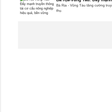
Bà Rịa - Vũng Tàu tăng cường truyề
thụ.