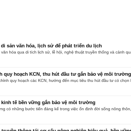
i sản văn hóa, lịch sử để phát triển du lịch
ăn hóa qua di tích lịch sử, lễ hội, nghệ thuật truyền thống và cảnh qua
nh quy hoạch KCN, thu hút đầu tư gắn bảo vệ môi trường
 chỉnh quy hoạch các KCN, hướng đến mục tiêu thu hút đầu tư có chọn l
n kinh tế bền vững gắn bảo vệ môi trường
ơng có những bước tiến đáng kể trong việc ổn định đời sống nông thôn,
truyền thông tái cơ cấu nông nghiệp hiệu quả, bền vữn