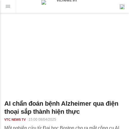
AI chẩn đoán bệnh Alzheimer qua điện
thoại sắp thành hiện thực
15:00 08/04/2025
VTC NEWS TV
Một nghiên cứu từ Đại học Boston cho ra mắt công cụ AI