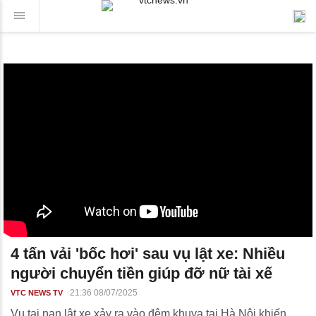
4 tấn vải 'bốc hơi' sau vụ lật xe: Nhiều
người chuyển tiền giúp đỡ nữ tài xế
21:36 08/07/2025
VTC NEWS TV
Vụ tai nạn lật xe xảy ra vào đêm khuya tại Hà Nội khiến